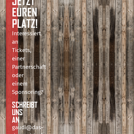
JETZT
EUREN
PLATZ!
Interessiert
an
Tickets,
einer
Partnerschaft
oder
einem
Sponsoring?
SCHREIBT
UNS
AN
gaudi@das-