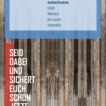
Gehminuten
(350
Meter)
bis zum
Festzelt.
SEID
DABEI
UND
SICHERT
EUCH
SCHON