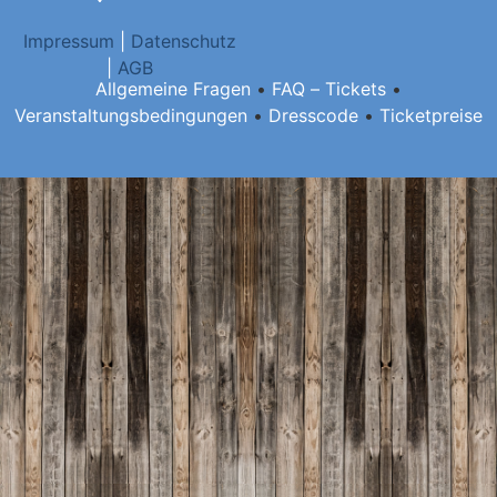
Impressum
|
Datenschutz
|
AGB
Allgemeine Fragen
•
FAQ – Tickets
•
Veranstaltungsbedingungen
•
Dresscode
•
Ticketpreise