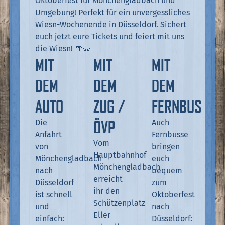
Oktoberfest für Mönchengladbach und
Umgebung! Perfekt für ein unvergessliches
Wiesn-Wochenende in Düsseldorf. Sichert
euch jetzt eure Tickets und feiert mit uns
die Wiesn! 🍺🥨
MIT
MIT
MIT
DEM
DEM
DEM
AUTO
ZUG /
FERNBUS
ÖVP
Die
Auch
Anfahrt
Fernbusse
Vom
von
bringen
Hauptbahnhof
Mönchengladbach
euch
Mönchengladbach
nach
bequem
erreicht
Düsseldorf
zum
ihr den
ist schnell
Oktoberfest
Schützenplatz
und
nach
Eller
einfach:
Düsseldorf: