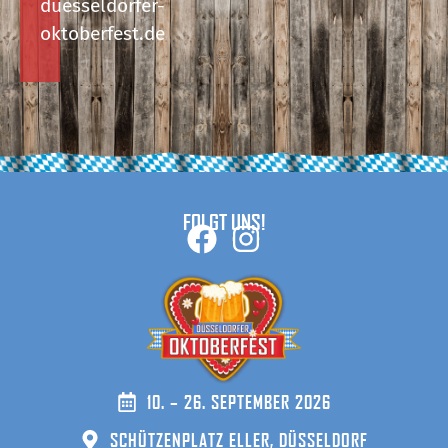
duesseldorfer-
oktoberfest.de
FOLGT UNS!
10. – 26. SEPTEMBER 2026
SCHÜTZENPLATZ ELLER, DÜSSELDORF