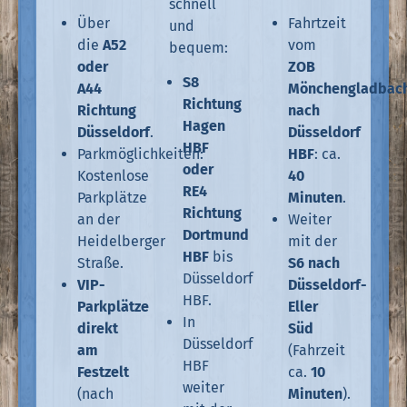
schnell
Über
Fahrtzeit
und
die
A52
vom
bequem:
oder
ZOB
S8
A44
Mönchengladbac
Richtung
Richtung
nach
Hagen
Düsseldorf
.
Düsseldorf
HBF
Parkmöglichkeiten:
HBF
: ca.
oder
Kostenlose
40
RE4
Parkplätze
Minuten
.
Richtung
an der
Weiter
Dortmund
Heidelberger
mit der
HBF
bis
Straße.
S6 nach
Düsseldorf
VIP-
Düsseldorf-
HBF.
Parkplätze
Eller
In
direkt
Süd
Düsseldorf
am
(Fahrzeit
HBF
Festzelt
ca.
10
weiter
(nach
Minuten
).