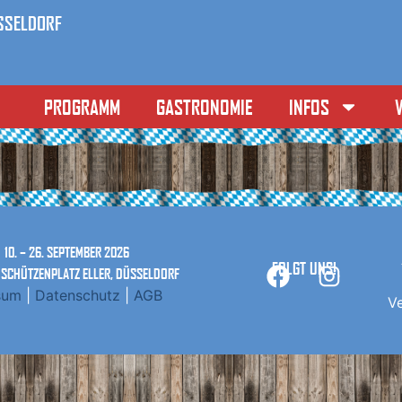
ÜSSELDORF
PROGRAMM
GASTRONOMIE
INFOS
V
10. – 26. SEPTEMBER 2026
FOLGT UNS!
 SCHÜTZENPLATZ ELLER, DÜSSELDORF
sum
|
Datenschutz
|
AGB
V