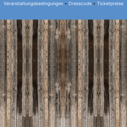
Veranstaltungsbedingungen
•
Dresscode
•
Ticketpreise