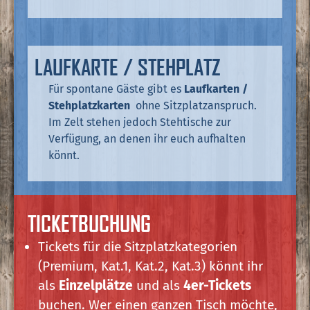
LAUFKARTE / STEHPLATZ
Für spontane Gäste gibt es
Laufkarten /
Stehplatzkarten
ohne Sitzplatzanspruch.
Im Zelt stehen jedoch Stehtische zur
Verfügung, an denen ihr euch aufhalten
könnt.
TICKETBUCHUNG
Tickets für die Sitzplatzkategorien
(Premium, Kat.1, Kat.2, Kat.3) könnt ihr
als
Einzelplätze
und als
4er-Tickets
buchen. Wer einen ganzen Tisch möchte,