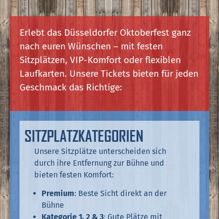
Erlebt das Düsseldorfer Oktoberfest ganz
nach euren Wünschen – mit festen
Sitzplätzen, VIP-Komfort oder flexiblen
Laufkarten. Unsere Tickets bieten für jeden
Geschmack das Richtige:
SITZPLATZKATEGORIEN
Unsere Sitzplätze unterscheiden sich
durch ihre Entfernung zur Bühne und
bieten festen Komfort:
Premium
: Beste Sicht direkt an der
Bühne
Kategorie 1, 2 & 3
: Gute Plätze mit