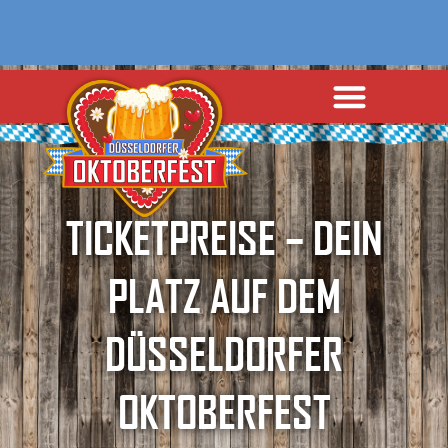
TICKETPREISE – DEIN
PLATZ AUF DEM
DÜSSELDORFER
OKTOBERFEST