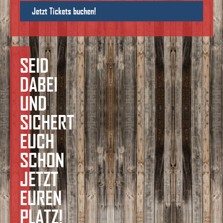
Jetzt Tickets buchen!
SEID
DABEI
UND
SICHERT
EUCH
SCHON
JETZT
EUREN
PLATZ!