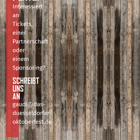
Interessiert
an
Tickets,
einer
Partnerschaft
oder
einem
Sponsoring?
SCHREIBT
UNS
AN
gaudi@das-
duesseldorfer-
oktoberfest.de