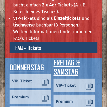
bucht einfach
2 x 4er-Tickets
(A + B
Bereich eines Tisches).
VIP-Tickets sind als
Einzeltickets
und
tischweise
buchbar (8 Personen).
Weitere Informationen findet ihr in den
FAQ’s Tickets
FAQ - Tickets
FREITAG &
DONNERSTAG
SAMSTAG
VIP-Ticket
VIP-Ticket
Premium
Premium